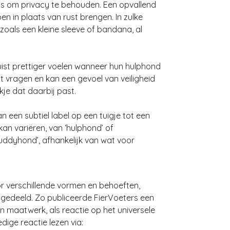
ns om privacy te behouden. Een opvallend
n in plaats van rust brengen. In zulke
 zoals een kleine sleeve of bandana, al
h juist prettiger voelen wanneer hun hulphond
t vragen en kan een gevoel van veiligheid
je dat daarbij past.
an een subtiel label op een tuigje tot een
an variëren, van ‘hulphond’ of
buddyhond’, afhankelijk van wat voor
or verschillende vormen en behoeften,
gedeeld. Zo publiceerde FierVoeters een
 en maatwerk, als reactie op het universele
dige reactie lezen via: