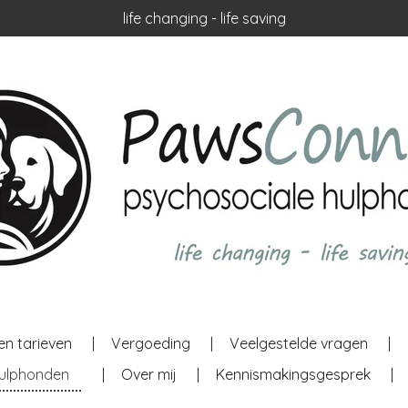
life changing - life saving
en tarieven
Vergoeding
Veelgestelde vragen
hulphonden
Over mij
Kennismakingsgesprek