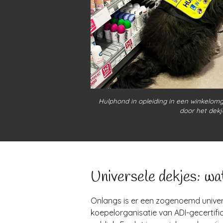
Hulphond in opleiding in een winkelomg
door het dekj
Universele dekjes: wat
Onlangs is er een zogenoemd univer
koepelorganisatie van ADI-gecertifi