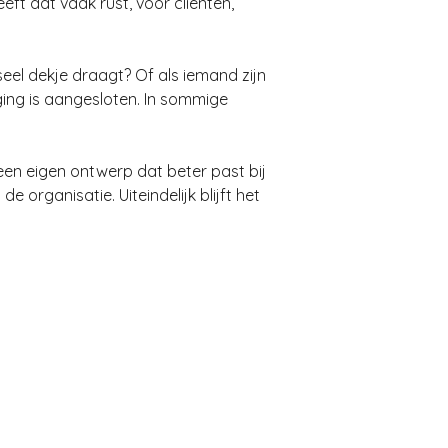
eft dat vaak rust, voor cliënten,
eel dekje draagt? Of als iemand zijn
ging is aangesloten. In sommige
 een eigen ontwerp dat beter past bij
e organisatie. Uiteindelijk blijft het