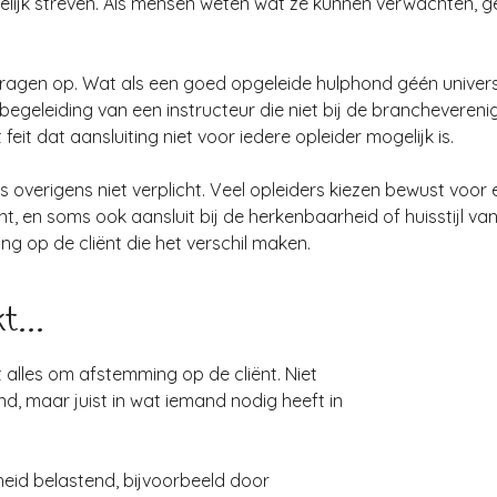
jpelijk streven. Als mensen weten wat ze kunnen verwachten, ge
e vragen op. Wat als een goed opgeleide hulphond géén univers
begeleiding van een instructeur die niet bij de branchevereni
eit dat aansluiting niet voor iedere opleider mogelijk is.
is overigens niet verplicht. Veel opleiders kiezen bewust voor
t, en soms ook aansluit bij de herkenbaarheid of huisstijl van d
ng op de cliënt die het verschil maken.
t...
 alles om afstemming op de cliënt. Niet
d, maar juist in wat iemand nodig heeft in
eid belastend, bijvoorbeeld door