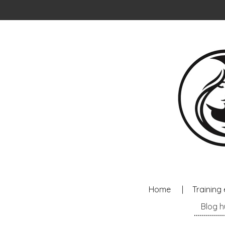
Ga
direct
naar
de
hoofdinhoud
Home
Training 
Blog 