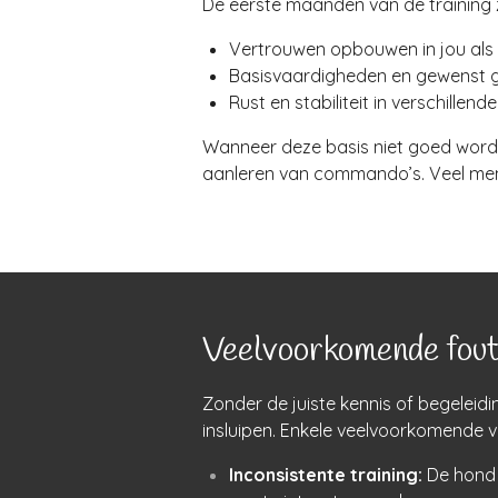
De eerste maanden van de training zi
Vertrouwen opbouwen in jou als 
Basisvaardigheden en gewenst 
Rust en stabiliteit in verschille
Wanneer deze basis niet goed wordt
aanleren van commando’s. Veel mense
Veelvoorkomende foute
Zonder de juiste kennis of begeleid
insluipen. Enkele veelvoorkomende val
Inconsistente training:
De hond k