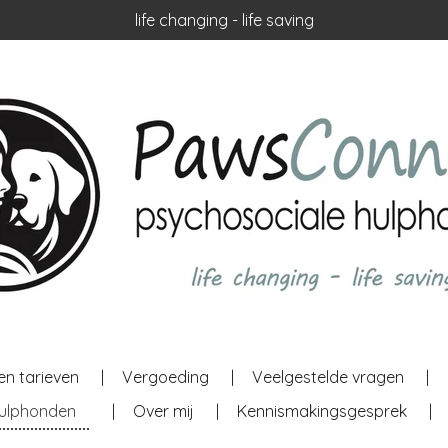
life changing - life saving
en tarieven
Vergoeding
Veelgestelde vragen
hulphonden
Over mij
Kennismakingsgesprek