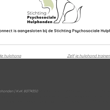
nnect is aangesloten bij de Stichting Psychosociale Hul
de hulphond
phonden | KvK 807743
50
Zoekwoorden: assistentiehonden assisten
, Heemskerk, Beverwijk, Medemblik, Schagen, Purmerend, Hoorn, IJ
hosociale Hulphonden. Zelf je eigen hond opleiden tot PTSS assiste