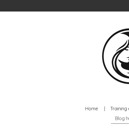
Ga
direct
naar
de
hoofdinhoud
Home
Training 
Blog 