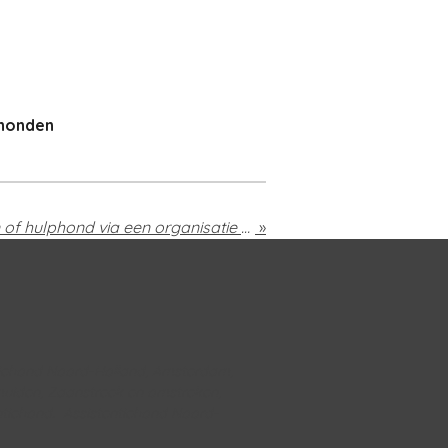
phonden
Zelf je hulphond trainen of hulphond via een organisatie - de voor- en nadelen op een rij
»
tiehond Noord-Holland, Amsterdam,
muiden, Zaanstreek en omstreken,
ntiehond. Assistentiehond Noord-