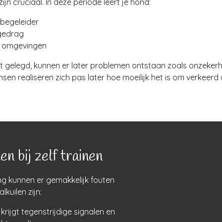
jn cruciaal. In deze periode leert je hond:
begeleider
gedrag
nde omgevingen
 gelegd, kunnen er later problemen ontstaan zoals onzekerh
n realiseren zich pas later hoe moeilijk het is om verkeerd 
n bij zelf trainen
ing kunnen er gemakkelijk fouten
kuilen zijn:
rijgt tegenstrijdige signalen en