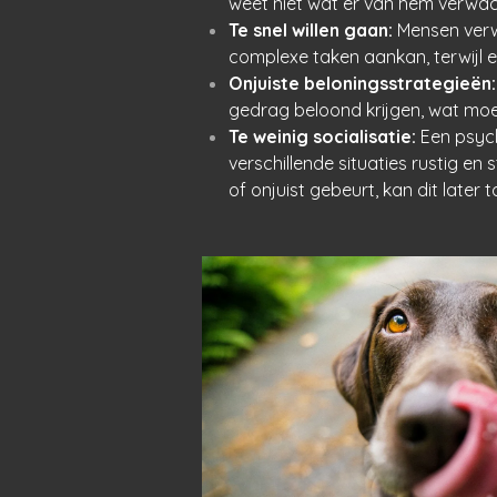
weet niet wat er van hem verwac
Te snel willen gaan:
Mensen verw
complexe taken aankan, terwijl ee
Onjuiste beloningsstrategieën:
gedrag beloond krijgen, wat moeili
Te weinig socialisatie:
Een psych
verschillende situaties rustig en st
of onjuist gebeurt, kan dit later